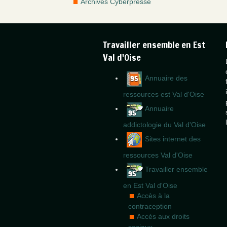
Archives Cyberpresse
Travailler ensemble en Est
Val d'Oise
Annuaire des
ressources est Val d'Oise
Annuaire
addictologie du Val d'Oise
Sites internet des
ressources Val d'Oise
Travailler ensemble
en Est Val d'Oise
Accès à la
contraception
Accès aux droits