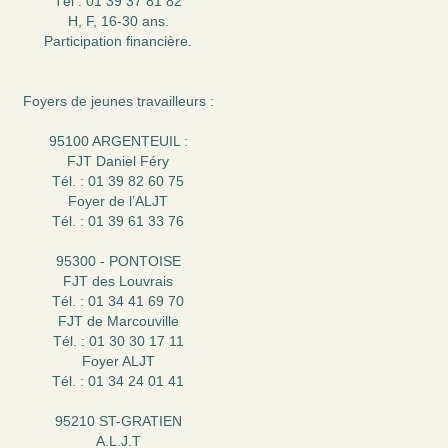
Tél : 01 39 37 81 82
H, F, 16-30 ans.
Participation financière.
Foyers de jeunes travailleurs :
95100 ARGENTEUIL :
FJT Daniel Féry
Tél. : 01 39 82 60 75
Foyer de l’ALJT
Tél. : 01 39 61 33 76
95300 - PONTOISE
FJT des Louvrais
Tél. : 01 34 41 69 70
FJT de Marcouville
Tél. : 01 30 30 17 11
Foyer ALJT
Tél. : 01 34 24 01 41
95210 ST-GRATIEN
A.L.J.T