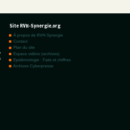
Site RVH-Synergie.org
À propos de RVH-Synergie
Contact
Plan du site
e
Espace vidéos (archives)
s
Epidémiologie : Faits et chiffres
Archives Cyberpresse