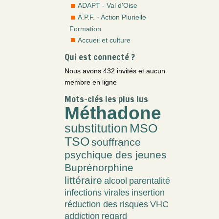
ADAPT - Val d'Oise
A.P.F. - Action Plurielle
Formation
Accueil et culture
Qui est connecté ?
Nous avons 432 invités et aucun
membre en ligne
Mots-clés les plus lus
Méthadone
substitution
MSO
TSO
souffrance
psychique des jeunes
Buprénorphine
littéraire
alcool
parentalité
infections virales
insertion
réduction des risques
VHC
addiction
regard