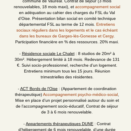
commune de Vauréal. Contrat de séjour (3 mois
renouvelables, 18 mois maxi), et
accompagnement social
en adéquation au cahier des charges du FSL du Val
d’Oise. Présentation bilan social en comité technique
départemental FSL au terme de 12 mois.
Entretiens
sociaux réguliers dans les logements et le cas échéant
dans les bureaux de Garges-lès-Gonesse et Cergy
.
Participation financière en % des ressources. 20% maxi.
-
Résidence sociale Le Chalet
: 8 studios de 20m² à
30m². Hébergement limité à 18 mois. Redevance de 131
€. Suivi socio-professionnel, recherche d’un logement.
Entretiens minimum tous les 15 jours. Réunion
trimestrielles des résidentes.
-
ACT Bords de l'Oise
: (Appartement de coordination
thérapeutique)
Accompagnement psycho-médico-social
,
Mise en place d’un projet personnalisé autour du soin et
de l’accompagnement socio-éducatif, Contrat de séjour
de 3 à 6 mois renouvelable.
-
Appartements thérapeutiques DUNE
: Contrat
d’hébergement de 6 mois renouvelable, d’une durée