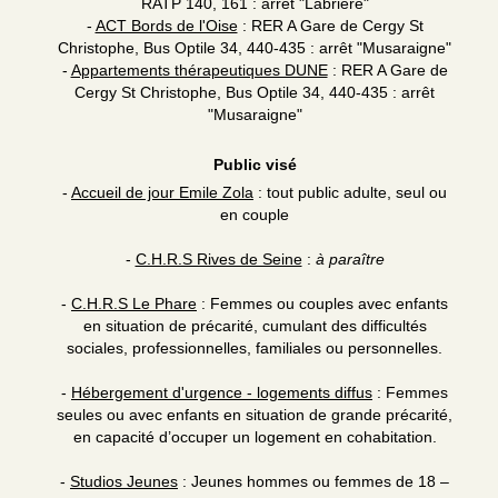
RATP 140, 161 : arrêt "Labriere"
-
ACT Bords de l'Oise
: RER A Gare de Cergy St
Christophe, Bus Optile 34, 440-435 : arrêt "Musaraigne"
-
Appartements thérapeutiques DUNE
: RER A Gare de
Cergy St Christophe, Bus Optile 34, 440-435 : arrêt
"Musaraigne"
Public visé
-
Accueil de jour Emile Zola
: tout public adulte, seul ou
en couple
-
C.H.R.S Rives de Seine
:
à paraître
-
C.H.R.S Le Phare
: Femmes ou couples avec enfants
en situation de précarité, cumulant des difficultés
sociales, professionnelles, familiales ou personnelles.
-
Hébergement d'urgence - logements diffus
: Femmes
seules ou avec enfants en situation de grande précarité,
en capacité d’occuper un logement en cohabitation.
-
Studios Jeunes
: Jeunes hommes ou femmes de 18 –