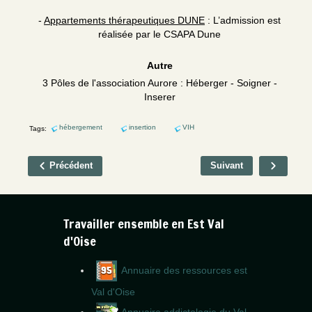
-
Appartements thérapeutiques DUNE
: L’admission est
réalisée par le CSAPA Dune
Autre
3 Pôles de l'association Aurore : Héberger - Soigner -
Inserer
hébergement
insertion
VIH
Tags:
Précédent
Suivant
Travailler ensemble en Est Val
d'Oise
Annuaire des ressources est
Val d'Oise
Annuaire addictologie du Val