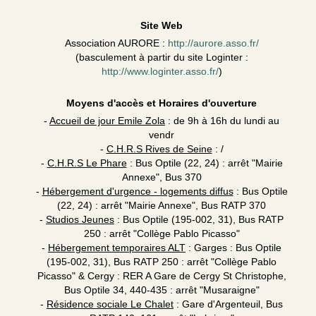
Site Web
Association AURORE :
http://aurore.asso.fr/
(basculement à partir du site Loginter :
http://www.loginter.asso.fr/
)
Moyens d'accès et Horaires d'ouverture
-
Accueil de jour Emile Zola
: de 9h à 16h du lundi au
vendr
-
C.H.R.S Rives de Seine
: /
-
C.H.R.S Le Phare
: Bus Optile (22, 24) : arrêt "Mairie
Annexe", Bus 370
-
Hébergement d'urgence - logements diffus
: Bus Optile
(22, 24) : arrêt "Mairie Annexe", Bus RATP 370
-
Studios Jeunes
: Bus Optile (195-002, 31), Bus RATP
250 : arrêt "Collège Pablo Picasso"
-
Hébergement temporaires ALT
: Garges : Bus Optile
(195-002, 31), Bus RATP 250 : arrêt "Collège Pablo
Picasso" & Cergy : RER A Gare de Cergy St Christophe,
Bus Optile 34, 440-435 : arrêt "Musaraigne"
-
Résidence sociale Le Chalet
: Gare d'Argenteuil, Bus