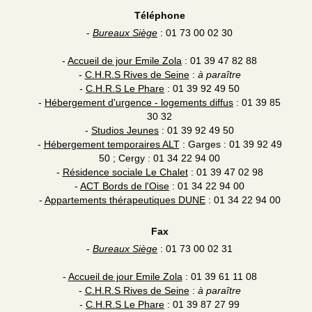
Téléphone
-
Bureaux Siège
: 01 73 00 02 30
-
Accueil de jour Emile Zola
: 01 39 47 82 88
-
C.H.R.S Rives de Seine
:
à paraître
-
C.H.R.S Le Phare
: 01 39 92 49 50
-
Hébergement d'urgence - logements diffus
: 01 39 85
30 32
-
Studios Jeunes
: 01 39 92 49 50
-
Hébergement temporaires ALT
: Garges : 01 39 92 49
50 ; Cergy : 01 34 22 94 00
-
Résidence sociale Le Chalet
: 01 39 47 02 98
-
ACT Bords de l'Oise
: 01 34 22 94 00
-
Appartements thérapeutiques DUNE
: 01 34 22 94 00
Fax
-
Bureaux Siège
: 01 73 00 02 31
-
Accueil de jour Emile Zola
: 01 39 61 11 08
-
C.H.R.S Rives de Seine
:
à paraître
-
C.H.R.S Le Phare
: 01 39 87 27 99