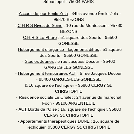
Sébastopol - 75004 PARIS
-
Accueil de jour Emile Zola
: 34bis avenue Émile Zola -
95870 BEZONS
-
C.H.R.S Rives de Seine
: 10 rue de Montesson - 95780
BEZONS
-
C.H.R.S Le Phare
: 51 square des Sports - 95500
GONESSE
-
Hébergement d'urgence - logements diffus
: 51 square
des Sports - 95500 GONESSE
-
Studios Jeunes
: 5 rue Jacques Decour - 95400
GARGES-LES-GONESSE
-
Hébergement temporaires ALT
: 5 rue Jacques Decour
- 95400 GARGES-LES-GONESSE
& 16 square de l’échiquier - 95800 CERGY St.
CHRISTOPHE
-
Résidence sociale Le Chalet
: 24 avenue du maréchal
Foch - 95100 ARGENTEUIL
-
ACT Bords de l'Oise
: 16, square de l’échiquier, 95800
CERGY St. CHRISTOPHE
-
Appartements thérapeutiques DUNE
: 16, square de
l’échiquier, 95800 CERGY St. CHRISTOPHE