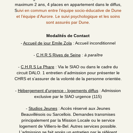
maximum 2 ans, 4 places en appartement dans le diffus,
S
uivi en commun entre l’équipe socio-éducative de Dune
et l’équipe d’Aurore. Le suivi psychologique et les soins
sont assurés par Dune
.
Modalités de Contact
-
Accueil de jour Emile Zola
: Accueil inconditionnel
-
C.H.R.S Rives de Seine
:
à paraître
-
C.H.R.S Le Phare
: Via le SIAO ou dans le cadre du
circuit DALO. 1 entretien d’admission pour présenter le
CHRS et s’assurer de la volonté de la personne orientée.
-
Hébergement d'urgence - logements diffus
: Admission
exclusive par le SIAO urgence (115)
-
Studios Jeunes
: Accès réservé aux Jeunes
Beauvillésois ou Sarcellois. Demandes transmises
principalement par la Mission Locale ou le service
logement de Villiers-le-Bel. Autres services possible.
L’admission se fait après un entretien par le référent