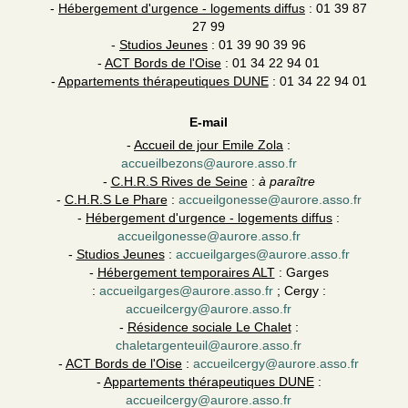
-
Hébergement d'urgence - logements diffus
: 01 39 87
27 99
-
Studios Jeunes
: 01 39 90 39 96
-
ACT Bords de l'Oise
: 01 34 22 94 01
-
Appartements thérapeutiques DUNE
: 01 34 22 94 01
E-mail
-
Accueil de jour Emile Zola
:
accueilbezons@aurore.asso.fr
-
C.H.R.S Rives de Seine
:
à paraître
-
C.H.R.S Le Phare
:
accueilgonesse@aurore.asso.fr
-
Hébergement d'urgence - logements diffus
:
accueilgonesse@aurore.asso.fr
-
Studios Jeunes
:
accueilgarges@aurore.asso.fr
-
Hébergement temporaires ALT
: Garges
:
accueilgarges@aurore.asso.fr
; Cergy :
accueilcergy@aurore.asso.fr
-
Résidence sociale Le Chalet
:
chaletargenteuil@aurore.asso.fr
-
ACT Bords de l'Oise
:
accueilcergy@aurore.asso.fr
-
Appartements thérapeutiques DUNE
:
accueilcergy@aurore.asso.fr