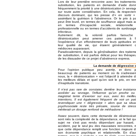
Lors de leur première rencontre avec les traitement
substitution, les patients en demande d'aide don
fréquemment la priorité à une désintoxication (« sevrag
sur toute autre considération. En cela, ils respecten
discours dominant, qui les presse d'« en sortir 
assimilant la guérison à l'abstinence. Or le prix à p
peut être lourd, en termes de souffrance aiguë mais a
en termes d'incapacité sociale, relationnelle
professionnelle ou en termes d’accidents de surdosag
infectieux.
Autrement dit, la volonté parfois farouche
désintoxication peut amener ces patients à fa
l'expérience d'un effondrement de leurs aptitudes e
leur qualité de vie, qui étaient généralement d
médiocres auparavant.
Paradoxalement, depuis la généralisation des traitem
de substitution, il est parfois délicat pour les thérape
de les dissuader de ce projet d'abstinence express.
La demande de dégressive ou
Pour l’opinion publique peu avertie, et donc p
beaucoup de patients au moment où ils s’adressen
nous, la « désintoxication » est l’objectif à atteindre 
les meilleurs délais et quel qu’en soit le prix, en te
d’inaptitude transitoire.
Il n’est pas rare de constater, derrière leur insistan
accéder au sevrage, l’influence qu’un proche ou
magistrat tente d’exercer sur eux, avec les meille
intentions. Il est également fréquent de voir un pat
revendiquer une « dégressive » alors que sa situa
psychosociale reste très précaire, source de stres
mériterait un dosage renforcé de méthadone !
Assez souvent, dans cette demande de désintoxicat
sont niés la complexité de la dépendance, et le fait qu
sujet ne s’est pas rendu dépendant par hasard, 
accident, par le seul jeu des mauvaises rencontres, 
que cette dépendance remplit une fonction majeure 
son économie psychique et relationnelle. En d’au
termes, que la « rechute » est de règle aussi longt