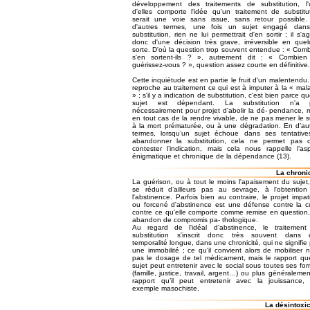
développement des traitements de substitution, l
d'elles comporte l'idée qu'un traitement de substitu
serait une voie sans issue, sans retour possible
d'autres termes, une fois un sujet engagé dans
substitution, rien ne lui permettrait d'en sortir ; il s'agi
donc d'une décision très grave, irréversible en que
sorte. D'où la question trop souvent entendue : « Com
s'en sortent-ils ? », autrement dit : « Combien
guérissez-vous ? », question assez courte en définitive.
Cette inquiétude est en partie le fruit d'un malentendu
reproche au traitement ce qui est à imputer à la « mal
» ; s'il y a indication de substitution, c'est bien parce qu
sujet est dépendant. La substitution n'a 
nécessairement pour projet d'abolir la dé- pendance, 
en tout cas de la rendre vivable, de ne pas mener le s
à la mort prématurée, ou à une dégradation. En d’au
termes, lorsqu’un sujet échoue dans ses tentativ
abandonner la substitution, cela ne permet pas d
contester l’indication, mais cela nous rappelle l’as
énigmatique et chronique de la dépendance (13).
La chroni
La guérison, ou à tout le moins l'apaisement du sujet
se réduit d’ailleurs pas au sevrage, à l'obtentio
l'abstinence. Parfois bien au contraire, le projet impat
ou forcené d'abstinence est une défense contre la c
contre ce qu'elle comporte comme remise en question
abandon de compromis pa- thologique.
Au regard de l'idéal d'abstinence, le traitement
substitution s'inscrit donc très souvent dans 
temporalité longue, dans une chronicité, qui ne signifie
une immobilité ; ce qu'il convient alors de mobiliser n
pas le dosage de tel médicament, mais le rapport qu
sujet peut entretenir avec le social sous toutes ses fo
(famille, justice, travail, argent…) ou plus généralemen
rapport qu’il peut entretenir avec la jouissance,
exemple masochiste.
La désintoxic