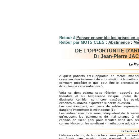
Retour à
Penser ensemble les prises en 
Retour par MOTS CLÉS :
Abstinence
;
Mé
DE L'OPPORTUNITE D'AR
Dr Jean-Pierre JAC
Le Fly
A quels patients est-il opportun de recom- mande
cessation d’un traitement de sub- stitution à la méthad
comment procéder et quel peut être le pronostic et
difficultés de cette entreprise ?
Voila ce dont traitera cette réflexion, appuyée su
littérature et sur l’expérience clinique. Inutile d
dissimuler combien sont con- trastées les opinio
expertes ou naïves, exprimées sur cette question.
Les uns évoquent, non sans de solides arguments,
danger d’interrompre la méthadone (1).
Les autres, avec bon sens, s’inquiètent de la servi
qu’imposent les traitements de maintenance à vi
certains en tirent parti pour recruter dans des se
comme Narconon les soi-disant « méthadone addicts » 
Extraits de 
Celui ou celle qui, de bonne foi et sans parti pris, souh
se forger son opinion peut parcourir la littérat