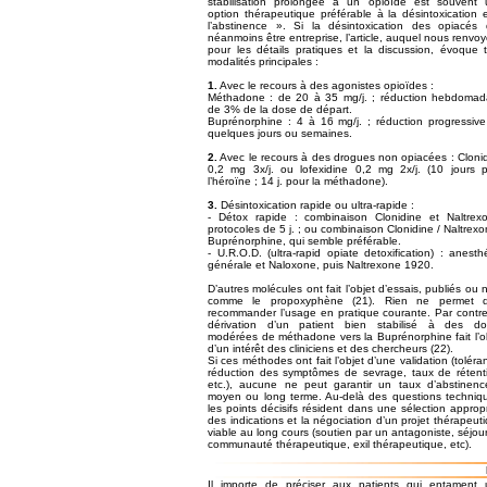
stabilisation prolongée à un opioïde est souvent
option thérapeutique préférable à la désintoxication 
l’abstinence ». Si la désintoxication des opiacés 
néanmoins être entreprise, l’article, auquel nous renvo
pour les détails pratiques et la discussion, évoque t
modalités principales :
1.
Avec le recours à des agonistes opioïdes :
Méthadone : de 20 à 35 mg/j. ; réduction hebdomad
de 3% de la dose de départ.
Buprénorphine : 4 à 16 mg/j. ; réduction progressiv
quelques jours ou semaines.
2.
Avec le recours à des drogues non opiacées : Cloni
0,2 mg 3x/j. ou lofexidine 0,2 mg 2x/j. (10 jours 
l’héroïne ; 14 j. pour la méthadone).
3.
Désintoxication rapide ou ultra-rapide :
- Détox rapide : combinaison Clonidine et Naltrex
protocoles de 5 j. ; ou combinaison Clonidine / Naltrexo
Buprénorphine, qui semble préférable.
- U.R.O.D. (ultra-rapid opiate detoxification) : anesth
générale et Naloxone, puis Naltrexone 1920.
D’autres molécules ont fait l’objet d’essais, publiés ou 
comme le propoxyphène (21). Rien ne permet d
recommander l’usage en pratique courante. Par contre
dérivation d’un patient bien stabilisé à des do
modérées de méthadone vers la Buprénorphine fait l’o
d’un intérêt des cliniciens et des chercheurs (22).
Si ces méthodes ont fait l’objet d’une validation (toléra
réduction des symptômes de sevrage, taux de rétent
etc.), aucune ne peut garantir un taux d’abstinen
moyen ou long terme. Au-delà des questions techniq
les points décisifs résident dans une sélection approp
des indications et la négociation d’un projet thérapeut
viable au long cours (soutien par un antagoniste, séjou
communauté thérapeutique, exil thérapeutique, etc).
Il importe de préciser aux patients qui entament