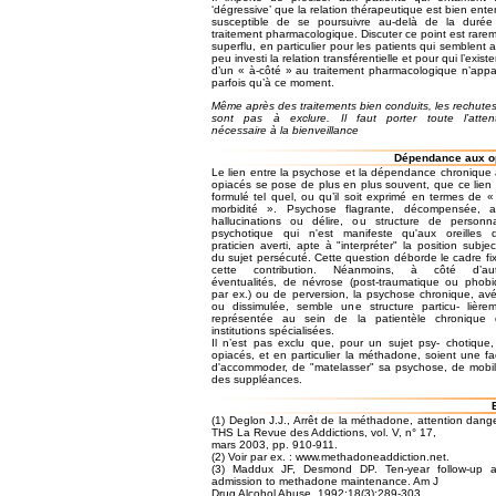
‘dégressive’ que la relation thérapeutique est bien ent
susceptible de se poursuivre au-delà de la durée
traitement pharmacologique. Discuter ce point est rare
superflu, en particulier pour les patients qui semblent a
peu investi la relation transférentielle et pour qui l’exist
d’un « à-côté » au traitement pharmacologique n’appa
parfois qu’à ce moment.
Même après des traitements bien conduits, les rechute
sont pas à exclure. Il faut porter toute l’atten
nécessaire à la bienveillance
Dépendance aux op
Le lien entre la psychose et la dépendance chronique
opiacés se pose de plus en plus souvent, que ce lien 
formulé tel quel, ou qu’il soit exprimé en termes de «
morbidité ». Psychose flagrante, décompensée, a
hallucinations ou délire, ou structure de personna
psychotique qui n'est manifeste qu'aux oreilles 
praticien averti, apte à "interpréter" la position subjec
du sujet persécuté. Cette question déborde le cadre fi
cette contribution. Néanmoins, à côté d’aut
éventualités, de névrose (post-traumatique ou phob
par ex.) ou de perversion, la psychose chronique, av
ou dissimulée, semble une structure particu- lière
représentée au sein de la patientèle chronique 
institutions spécialisées.
Il n’est pas exclu que, pour un sujet psy- chotique,
opiacés, et en particulier la méthadone, soient une f
d'accommoder, de "matelasser" sa psychose, de mobil
des suppléances.
(1) Deglon J.J., Arrêt de la méthadone, attention dange
THS La Revue des Addictions, vol. V, n° 17,
mars 2003, pp. 910-911.
(2) Voir par ex. : www.methadoneaddiction.net.
(3) Maddux JF, Desmond DP. Ten-year follow-up af
admission to methadone maintenance. Am J
Drug Alcohol Abuse. 1992;18(3):289-303.