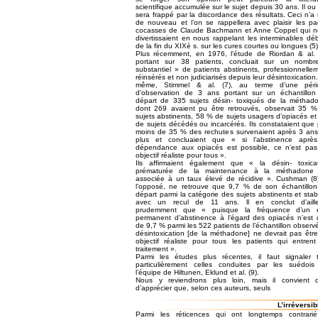
scientifique accumulée sur le sujet depuis 30 ans. Il ou 
sera frappé par la discordance des résultats. Ceci n’a 
de nouveau et l’on se rappellera avec plaisir les p
cocasses de Claude Bachmann et Anne Coppel qui n
divertissaient en nous rappelant les interminables dé
de la fin du XIXè s. sur les cures courtes ou longues (5)
Plus récemment, en 1976, l’étude de Riordan & al. 
portant sur 38 patients, concluait sur un nombr
substantiel » de patients abstinents, professionnelle
réinsérés et non judiciarisés depuis leur désintoxication
même, Stimmel & al. (7), au terme d’une péri
d’observation de 3 ans portant sur un échantillo
départ de 335 sujets désin- toxiqués de la méthad
dont 269 avaient pu être retrouvés, observait 35 
sujets abstinents, 58 % de sujets usagers d’opiacés e
de sujets décédés ou incarcérés. Ils constataient que
moins de 35 % des rechutes survenaient après 3 an
plus et concluaient que « si l’abstinence après
dépendance aux opiacés est possible, ce n’est pa
objectif réaliste pour tous ».
Ils affirmaient également que « la désin- toxica
prématurée de la maintenance à la méthadone 
associée à un taux élevé de récidive ». Cushman (8
l’opposé, ne retrouve que 9,7 % de son échantillo
départ parmi la catégorie des sujets abstinents et stab
avec un recul de 11 ans. ll en conclut d’aille
prudemment que « puisque la fréquence d’un é
permanent d’abstinence à l’égard des opiacés n’est
de 9,7 % parmi les 522 patients de l’échantillon observé
désintoxication [de la méthadone] ne devrait pas êtr
objectif réaliste pour tous les patients qui entren
traitement ».
Parmi les études plus récentes, il faut signaler 
particulièrement celles conduites par les suédoi
l’équipe de Hiltunen, Eklund et al. (9).
Nous y reviendrons plus loin, mais il convient d
d’apprécier que, selon ces auteurs, seuls
L’irréversib
Parmi les réticences qui ont longtemps contrarié