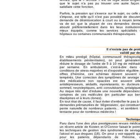
que le sujet n’a pas pu trouver une autre façon
satisfaire cette fonction.
Parfois, la pression qui s’exerce sur le sujet, ou celle q
s’impose, est telle qu’il n’est pas possible de discute
demande de désintoxication à court ou à moyen terme
va de soi que la plupart de ces demandes devrai
aboutir préférentiellement dans les lieux institution
mieux équipés, comme les services spécialisés 
hôpitaux ou certaines communautés thérapeutiques.
Il n’existe pas de pr
validé par de
En milieu protégé (hôpital, communauté thérapeuti
établissements pénitentiaires), on peut générale
réduire le dosage de l’ordre de 5 à 10 mg de métha
par semaine. En ambulatoire, c’est-à-dire dans 
conditions de stress majorées et d’exposition régulière
offres d’héroïne, ces schémas doivent souvent ê
tempérés. Une correction des symptômes de sevrage
des médications non opiacées est souvent util
antidépresseurs, sédatifs, myorelaxants, in- ducteur
sommeil, neuroleptiques, anti- convulsivants, antalgiq
Au risque très réel d’induire une nouvelle dépendan
certaines de ces molécules (en particulier aux be
diazépines et à leurs clones).
En tout état de cause, il faut éviter d’emboîter le pas à
demandes prématurées de ‘dégressives’, qui constituen
pente naturelle de nombreux patients… et semblent 
tentante pour de nombreux médecins !
Techniqu
Paru dans l’une des plus prestigieuses revues médica
un récent article de Kosten et O’Connor faisait le point
les techniques de gestion des syndromes de sevra
l’alcool et aux drogues (18). On peut y voir rappelé q
pour les patients dépendants de l’héroïne, 