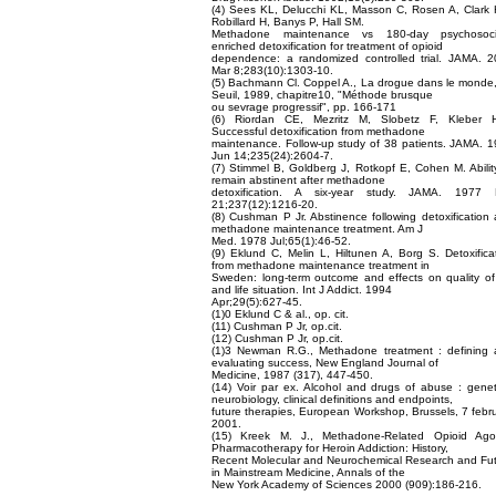
(4) Sees KL, Delucchi KL, Masson C, Rosen A, Clark
Robillard H, Banys P, Hall SM.
Methadone maintenance vs 180-day psychosocia
enriched detoxification for treatment of opioid
dependence: a randomized controlled trial. JAMA. 
Mar 8;283(10):1303-10.
(5) Bachmann Cl. Coppel A., La drogue dans le monde
Seuil, 1989, chapitre10, "Méthode brusque
ou sevrage progressif", pp. 166-171
(6) Riordan CE, Mezritz M, Slobetz F, Kleber H
Successful detoxification from methadone
maintenance. Follow-up study of 38 patients. JAMA. 
Jun 14;235(24):2604-7.
(7) Stimmel B, Goldberg J, Rotkopf E, Cohen M. Abilit
remain abstinent after methadone
detoxification. A six-year study. JAMA. 1977 
21;237(12):1216-20.
(8) Cushman P Jr. Abstinence following detoxification
methadone maintenance treatment. Am J
Med. 1978 Jul;65(1):46-52.
(9) Eklund C, Melin L, Hiltunen A, Borg S. Detoxifica
from methadone maintenance treatment in
Sweden: long-term outcome and effects on quality of 
and life situation. Int J Addict. 1994
Apr;29(5):627-45.
(1)0 Eklund C & al., op. cit.
(11) Cushman P Jr, op.cit.
(12) Cushman P Jr, op.cit.
(1)3 Newman R.G., Methadone treatment : defining
evaluating success, New England Journal of
Medicine, 1987 (317), 447-450.
(14) Voir par ex. Alcohol and drugs of abuse : genet
neurobiology, clinical definitions and endpoints,
future therapies, European Workshop, Brussels, 7 febr
2001.
(15) Kreek M. J., Methadone-Related Opioid Agon
Pharmacotherapy for Heroin Addiction: History,
Recent Molecular and Neurochemical Research and Fu
in Mainstream Medicine, Annals of the
New York Academy of Sciences 2000 (909):186-216.