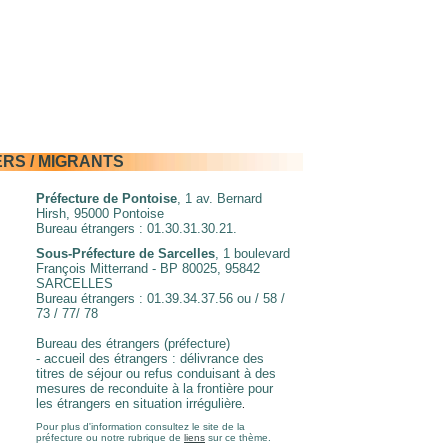
RS / MIGRANTS
Préfecture de Pontoise
, 1 av. Bernard
Hirsh, 95000 Pontoise
Bureau étrangers : 01.30.31.30.21.
Sous-Préfecture de Sarcelles
, 1 boulevard
François Mitterrand - BP 80025, 95842
SARCELLES
Bureau étrangers : 01.39.34.37.56 ou / 58 /
73 / 77/ 78
Bureau des étrangers (préfecture)
- accueil des étrangers : délivrance des
titres de séjour ou refus conduisant à des
mesures de reconduite à la frontière pour
les étrangers en situation irrégulière
.
Pour plus d'information consultez le site de la
préfecture ou notre rubrique de
liens
sur ce thème.