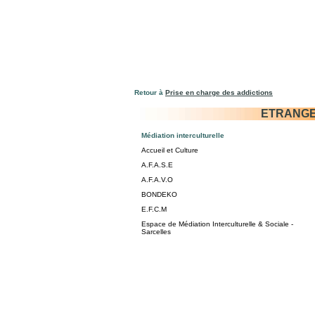
Retour à
Prise en charge des addictions
ETRANGE
Médiation interculturelle
Accueil et Culture
A.F.A.S.E
A.F.A.V.O
BONDEKO
E.F.C.M
Espace de Médiation Interculturelle & Sociale -
Sarcelles